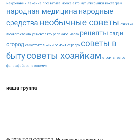
накромании
лечение простатита
мойка авто
мультиссылки инстаграм
народная медицина
народные
необычные советы
средства
очистка
рецепты
сад и
лобового стекла
ремонт авто
репейное масло
советы в
огород
самостоятельный ремонт
серебро
советы хозяйкам
быту
строительство
фальшфейеры
экономия
наша группа