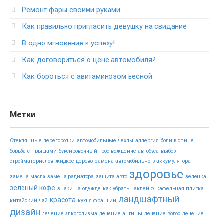
Ремонт фары своими руками
Как правильно пригласить девушку на свидание
В одно мгновение к успеху!
Как договориться о цене автомобиля?
Как бороться с авитаминозом весной
Метки
Стеклянные перегородки
автомобильные чехлы
аллергия
боли в спине
борьба с прыщами
буксировочный трос
вождение автобуса
выбор
стройматериалов
жидкое дерево
замена автомобильного аккумулятора
здоровье
замена масла
замена радиатора
защита авто
зеленка
зеленый кофе
знаки на одежде
как убрать наклейку
кафельная плитка
ландшафтный
красота
китайский чай
кухня франции
дизайн
лечение алкоголизма
лечение ангины
лечение волос
лечение