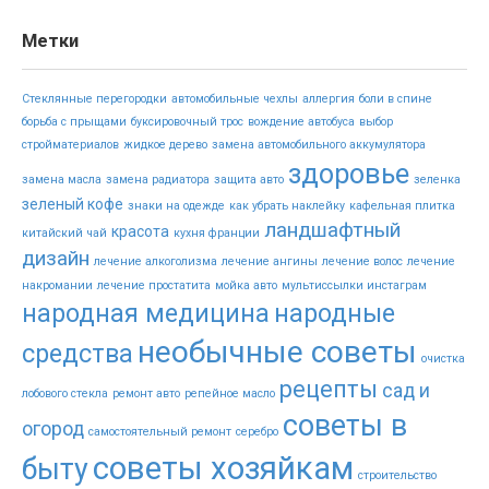
Метки
Стеклянные перегородки
автомобильные чехлы
аллергия
боли в спине
борьба с прыщами
буксировочный трос
вождение автобуса
выбор
стройматериалов
жидкое дерево
замена автомобильного аккумулятора
здоровье
замена масла
замена радиатора
защита авто
зеленка
зеленый кофе
знаки на одежде
как убрать наклейку
кафельная плитка
ландшафтный
красота
китайский чай
кухня франции
дизайн
лечение алкоголизма
лечение ангины
лечение волос
лечение
накромании
лечение простатита
мойка авто
мультиссылки инстаграм
народная медицина
народные
необычные советы
средства
очистка
рецепты
сад и
лобового стекла
ремонт авто
репейное масло
советы в
огород
самостоятельный ремонт
серебро
советы хозяйкам
быту
строительство