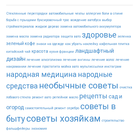
Стеклянные перегородки
автомобильные чехлы
аллергия
боли в спине
борьба с прыщами
буксировочный трос
вождение автобуса
выбор
стройматериалов
жидкое дерево
замена автомобильного аккумулятора
здоровье
замена масла
замена радиатора
защита авто
зеленка
зеленый кофе
знаки на одежде
как убрать наклейку
кафельная плитка
ландшафтный
красота
китайский чай
кухня франции
дизайн
лечение алкоголизма
лечение ангины
лечение волос
лечение
накромании
лечение простатита
мойка авто
мультиссылки инстаграм
народная медицина
народные
необычные советы
средства
очистка
рецепты
сад и
лобового стекла
ремонт авто
репейное масло
советы в
огород
самостоятельный ремонт
серебро
советы хозяйкам
быту
строительство
фальшфейеры
экономия