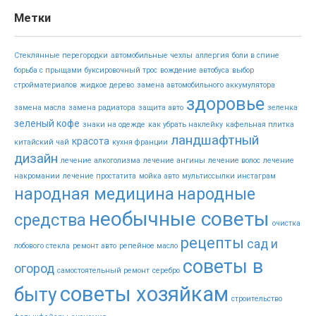
Метки
Стеклянные перегородки
автомобильные чехлы
аллергия
боли в спине
борьба с прыщами
буксировочный трос
вождение автобуса
выбор
стройматериалов
жидкое дерево
замена автомобильного аккумулятора
здоровье
замена масла
замена радиатора
защита авто
зеленка
зеленый кофе
знаки на одежде
как убрать наклейку
кафельная плитка
ландшафтный
красота
китайский чай
кухня франции
дизайн
лечение алкоголизма
лечение ангины
лечение волос
лечение
накромании
лечение простатита
мойка авто
мультиссылки инстаграм
народная медицина
народные
необычные советы
средства
очистка
рецепты
сад и
лобового стекла
ремонт авто
репейное масло
советы в
огород
самостоятельный ремонт
серебро
советы хозяйкам
быту
строительство