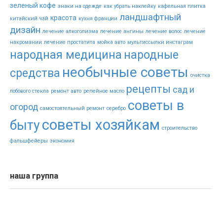
зеленый кофе
знаки на одежде
как убрать наклейку
кафельная плитка
ландшафтный
красота
китайский чай
кухня франции
дизайн
лечение алкоголизма
лечение ангины
лечение волос
лечение
накромании
лечение простатита
мойка авто
мультиссылки инстаграм
народная медицина
народные
необычные советы
средства
очистка
рецепты
сад и
лобового стекла
ремонт авто
репейное масло
советы в
огород
самостоятельный ремонт
серебро
советы хозяйкам
быту
строительство
фальшфейеры
экономия
наша группа