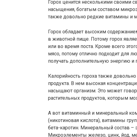
Горох ценится несколькими своими с
насыщения, богатым составом микроэ
также довольно редкие витамины и 
Горох обладает высоким содержанием
в животной пище. Потому горох являе
или во время поста. Кроме всего этог
мясо, потому отлично подходит для л
получать дополнительную энергию и 
Калорийность гороха также довольно 
продукта. В нем высокая концентрац
насыщают организм. Это может говори
растительных продуктов, которым мож
А вот витаминный и минеральный комп
(никотиновая кислота), витамины гру
бета-каротин. Минеральный состав – эт
Микроэлементы железо, цинк, йод, мед