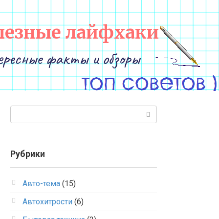
лезные лайфхаки
ересные факты и обзоры
Поиск:
Рубрики
Авто-тема
(15)
Автохитрости
(6)