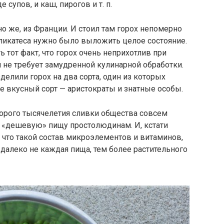
супов, и каш, пирогов и т. п.
но же, из Франции. И стоил там горох непомерно
еликатеса нужно было выложить целое состояние.
ь тот факт, что горох очень неприхотлив при
 не требует замудренной кулинарной обработки.
зделили горох на два сорта, один из которых
е вкусный сорт — аристократы и знатные особы.
торого тысячелетия сливки общества совсем
ту «дешевую» пищу простолюдинам. И, кстати
у что такой состав микроэлементов и витаминов,
далеко не каждая пища, тем более растительного