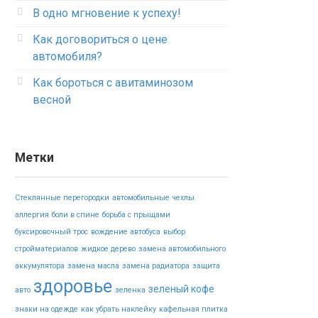
В одно мгновение к успеху!
Как договориться о цене
автомобиля?
Как бороться с авитаминозом
весной
Метки
Стеклянные перегородки
автомобильные чехлы
аллергия
боли в спине
борьба с прыщами
буксировочный трос
вождение автобуса
выбор
стройматериалов
жидкое дерево
замена автомобильного
аккумулятора
замена масла
замена радиатора
защита
здоровье
зеленый кофе
авто
зеленка
знаки на одежде
как убрать наклейку
кафельная плитка