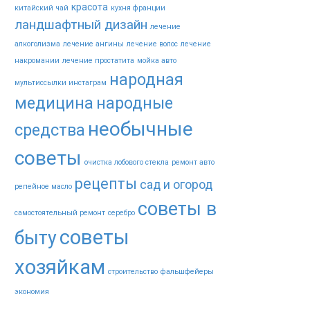
красота
китайский чай
кухня франции
ландшафтный дизайн
лечение
алкоголизма
лечение ангины
лечение волос
лечение
накромании
лечение простатита
мойка авто
народная
мультиссылки инстаграм
медицина
народные
необычные
средства
советы
очистка лобового стекла
ремонт авто
рецепты
сад и огород
репейное масло
советы в
самостоятельный ремонт
серебро
советы
быту
хозяйкам
строительство
фальшфейеры
экономия