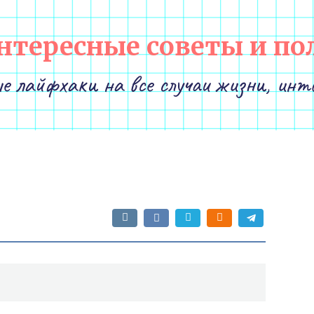
нтересные советы и по
е лайфхаки на все случаи жизни, инт