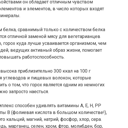
войствами он обладает отличным чувством
лементов и элементов, в число которых входят
минералы.
 белка, сравнимый только с количеством белка
тся отличной заменой мясу для вегетарианцев
о, горох куда лучше усваивается организмом, чем
юдей, ведущих активный образ жизни, помогает
повышать работоспособность.
высока приблизительно 300 ккал на 100 г
ия углеводов и пищевых волокон, которые
ть о том, что горох является одним из немногих
но запросто наесться.
лекс способен удивлять витамины А, Е, Н, РР
ппы В (фолиевая кислота в большом количестве!),
о кальций, магний, натрий, фосфор, хлор, сера.
ь, марганец, селен, хром, фтор, молибден, бор,