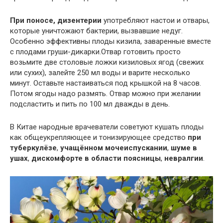
При поносе, дизентерии
употребляют настои и отвары,
которые уничтожают бактерии, вызвавшие недуг.
Особенно эффективны плоды кизила, заваренные вместе
с плодами груши-дикарки.Отвар готовить просто
возьмите две столовые ложки кизиловых ягод (свежих
или сухих), залейте 250 мл воды и варите несколько
минут. Оставьте настаиваться под крышкой на 8 часов.
Потом ягоды надо размять. Отвар можно при желании
подсластить и пить по 100 мл дважды в день.
В Китае народные врачеватели советуют кушать плоды
как общеукрепляющее и тонизирующее средство
при
туберкулёзе
,
учащённом мочеиспускании
,
шуме в
ушах
,
дискомфорте в области поясницы
,
невралгии
.