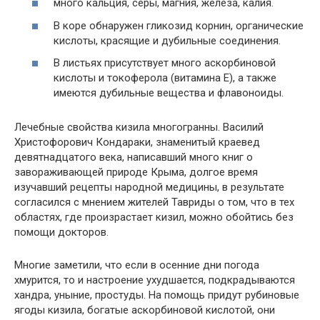
много кальция, серы, магния, железа, калия.
В коре обнаружен гликозид корнин, органические
кислоты, красящие и дубильные соединения.
В листьях присутствует много аскорбиновой
кислоты и токоферола (витамина Е), а также
имеются дубильные вещества и флавоноиды.
Лечебные свойства кизила многогранны. Василий
Христофорович Кондараки, знаменитый краевед
девятнадцатого века, написавший много книг о
завораживающей природе Крыма, долгое время
изучавший рецепты народной медицины, в результате
согласился с мнением жителей Тавриды о том, что в тех
областях, где произрастает кизил, можно обойтись без
помощи докторов.
Многие заметили, что если в осенние дни погода
хмурится, то и настроение ухудшается, подкрадываются
хандра, уныние, простуды. На помощь придут рубиновые
ягоды кизила, богатые аскорбиновой кислотой, они