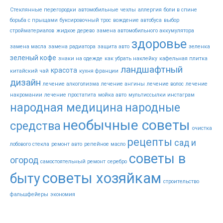
Стеклянные перегородки
автомобильные чехлы
аллергия
боли в спине
борьба с прыщами
буксировочный трос
вождение автобуса
выбор
стройматериалов
жидкое дерево
замена автомобильного аккумулятора
здоровье
замена масла
замена радиатора
защита авто
зеленка
зеленый кофе
знаки на одежде
как убрать наклейку
кафельная плитка
ландшафтный
красота
китайский чай
кухня франции
дизайн
лечение алкоголизма
лечение ангины
лечение волос
лечение
накромании
лечение простатита
мойка авто
мультиссылки инстаграм
народная медицина
народные
необычные советы
средства
очистка
рецепты
сад и
лобового стекла
ремонт авто
репейное масло
советы в
огород
самостоятельный ремонт
серебро
советы хозяйкам
быту
строительство
фальшфейеры
экономия