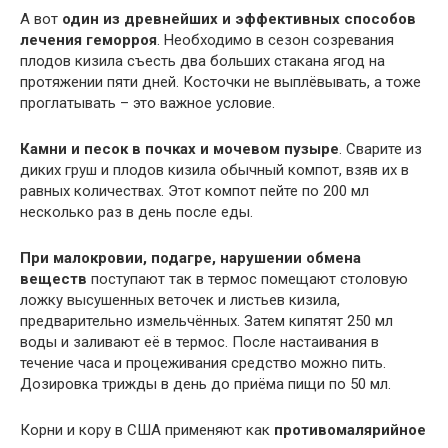
А вот
один из древнейших и эффективных способов
лечения геморроя
. Необходимо в сезон созревания
плодов кизила съесть два больших стакана ягод на
протяжении пяти дней. Косточки не выплёвывать, а тоже
проглатывать – это важное условие.
Камни и песок в почках и мочевом пузыре
. Сварите из
диких груш и плодов кизила обычный компот, взяв их в
равных количествах. Этот компот пейте по 200 мл
несколько раз в день после еды.
При малокровии, подагре, нарушении обмена
веществ
поступают так в термос помещают столовую
ложку высушенных веточек и листьев кизила,
предварительно измельчённых. Затем кипятят 250 мл
воды и заливают её в термос. После настаивания в
течение часа и процеживания средство можно пить.
Дозировка трижды в день до приёма пищи по 50 мл.
Корни и кору в США применяют как
противомалярийное