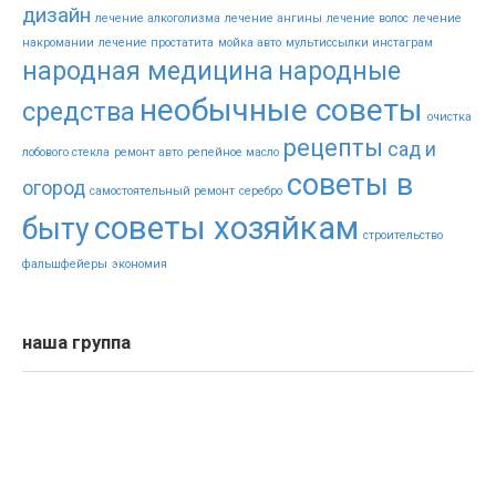
дизайн
лечение алкоголизма
лечение ангины
лечение волос
лечение
накромании
лечение простатита
мойка авто
мультиссылки инстаграм
народная медицина
народные
необычные советы
средства
очистка
рецепты
сад и
лобового стекла
ремонт авто
репейное масло
советы в
огород
самостоятельный ремонт
серебро
советы хозяйкам
быту
строительство
фальшфейеры
экономия
наша группа