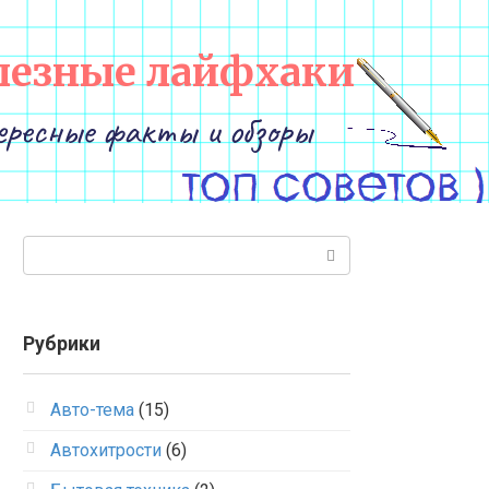
лезные лайфхаки
ересные факты и обзоры
Поиск:
Рубрики
Авто-тема
(15)
Автохитрости
(6)