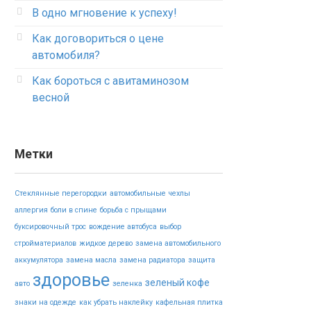
В одно мгновение к успеху!
Как договориться о цене
автомобиля?
Как бороться с авитаминозом
весной
Метки
Стеклянные перегородки
автомобильные чехлы
аллергия
боли в спине
борьба с прыщами
буксировочный трос
вождение автобуса
выбор
стройматериалов
жидкое дерево
замена автомобильного
аккумулятора
замена масла
замена радиатора
защита
здоровье
зеленый кофе
авто
зеленка
знаки на одежде
как убрать наклейку
кафельная плитка