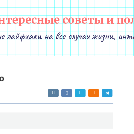
нтересные советы и по
е лайфхаки на все случаи жизни, инт
о