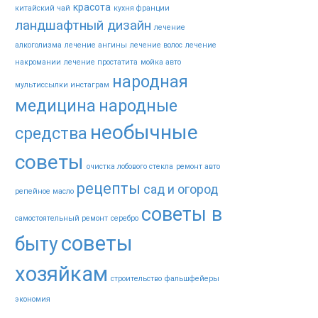
красота
китайский чай
кухня франции
ландшафтный дизайн
лечение
алкоголизма
лечение ангины
лечение волос
лечение
накромании
лечение простатита
мойка авто
народная
мультиссылки инстаграм
медицина
народные
необычные
средства
советы
очистка лобового стекла
ремонт авто
рецепты
сад и огород
репейное масло
советы в
самостоятельный ремонт
серебро
советы
быту
хозяйкам
строительство
фальшфейеры
экономия