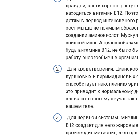
правдой, кости хорошо растут 
находиться витамин В12. Поэт
детям в период интенсивного 
рост мышц не прямым образом,
создании аминокислот. Мускул
спинной мозг. А цианокобалам
будь витамина В12, не было б
работу энергообмен в организ
Для кроветворения. Цианокоб
пуриновых и пиримидиновых о
способствует накоплению эрит
это приводит к нормальному 
слова по-простому звучат так 
нашем теле.
Для нервной системы. Миелин
В12 создает для него жировы
производит метионин, а он пр