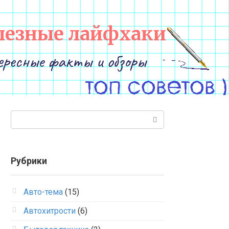
лезные лайфхаки
ересные факты и обзоры
Поиск:
Рубрики
Авто-тема
(15)
Автохитрости
(6)