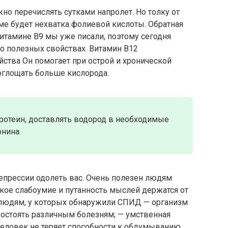
о перечислять сутками напролет. Но толку от
зме будет нехватка фолиевой кислоты. Обратная
витамине В9 мы уже писали, поэтому сегодня
о полезных свойствах. Витамин В12
йства Он помогает при острой и хронической
поглощать больше кислорода.
ротеин, доставлять водород в необходимые
онина.
депрессии одолеть вас. Очень полезен людям
ское слабоумие и путанность мыслей держатся от
 людям, у которых обнаружили СПИД — организм
востоять различным болезням; — умственная
 человек не теряет способности к обдумыванию.