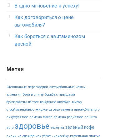
В одно мгновение к успеху!
Как договориться о цене
автомобиля?
Как бороться с авитаминозом
весной
Метки
Стеклянные перегородки
автомобильные чехлы
аллергия
боли в спине
борьба с прыщами
буксировочный трос
вождение автобуса
выбор
стройматериалов
жидкое дерево
замена автомобильного
аккумулятора
замена масла
замена радиатора
защита
здоровье
зеленый кофе
авто
зеленка
знаки на одежде
как убрать наклейку
кафельная плитка