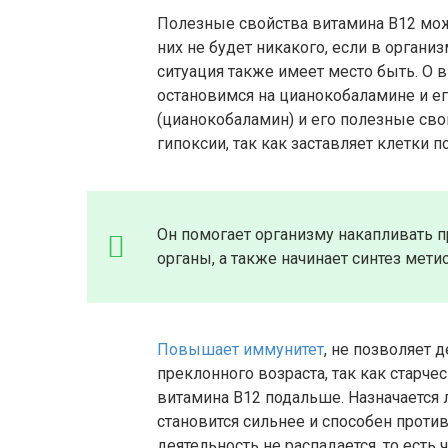
Полезные свойства витамина В12 можн
них не будет никакого, если в органи
ситуация также имеет место быть. О 
остановимся на цианокобаламине и ег
(цианокобаламин) и его полезные сво
гипоксии, так как заставляет клетки 
Он помогает организму накапливать п
органы, а также начинает синтез мети
Повышает иммунитет
, не позволяет 
преклонного возраста, так как старче
витамина В12 подальше. Назначается
становится сильнее и способен проти
деятельность не распадается, то есть