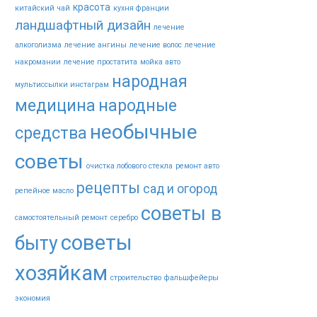
красота
китайский чай
кухня франции
ландшафтный дизайн
лечение
алкоголизма
лечение ангины
лечение волос
лечение
накромании
лечение простатита
мойка авто
народная
мультиссылки инстаграм
медицина
народные
необычные
средства
советы
очистка лобового стекла
ремонт авто
рецепты
сад и огород
репейное масло
советы в
самостоятельный ремонт
серебро
советы
быту
хозяйкам
строительство
фальшфейеры
экономия