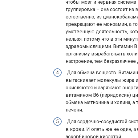
чтобы мозг и нервная система 
группировка – она состоит из 
естественно, из цианокобалами
превращают ее моноамин, а то
умственную деятельность, кот
нельзя, потому что в эти мину
здравомыслящими. Витамин В1
организму вырабатывать холин
настроение, тем безразличнее 
Для обмена веществ. Витамин
вытаскивает молекулы жира и
окисляются и заряжают энерги
витамином В6 (пиридоксин) ц
обмена метионина и холина, а
печени.
Для сердечно-сосудистой сист
в крови. И опять же не один, а
аскорбиновой кислотой.