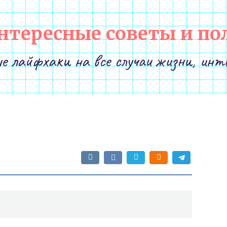
нтересные советы и по
е лайфхаки на все случаи жизни, инт