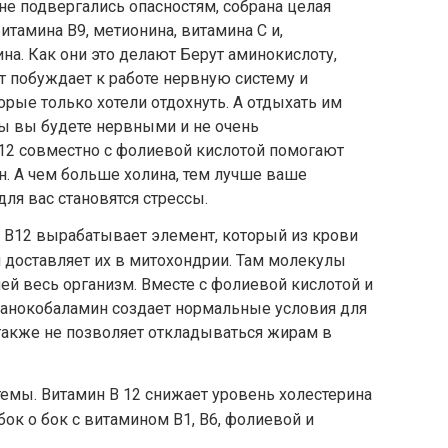
не подвергались опасностям, собрана целая
витамина В9, метионина, витамина С и,
на. Как они это делают Берут аминокислоту,
т побуждает к работе нервную систему и
орые только хотели отдохнуть. А отдыхать им
ты вы будете нервными и не очень
2 совместно с фолиевой кислотой помогают
. А чем больше холина, тем лучше ваше
для вас становятся стрессы.
 В12 вырабатывает элемент, который из крови
 доставляет их в митохондрии. Там молекулы
ей весь организм. Вместе с фолиевой кислотой и
ианокобаламин создает нормальные условия для
 также не позволяет откладываться жирам в
емы. Витамин В 12 снижает уровень холестерина
 бок о бок с витамином В1, В6, фолиевой и